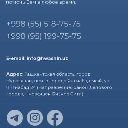
+998
Отправить
ИП ООО “HWASHIN KOREA
ACADEMY” • ИНН 308449977
ОКЭД 85420 • МФО 00421 • р/сч
20214000805384283001
©
2023 ©hku.uz. Все права защищены
⚡
Разработано iCORP