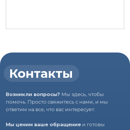
+998 (95) 199-75-75
E-email:
info@hwashin.uz
Адрес:
Ташкентская область, город
Нурафшан, центр города Янгиабад мфй, ул.
Янгиабад 24 (Направление: район Делового
города, Нурафшан Бизнес Сити)
Телегам-бот поддержки
Форма обратной связи