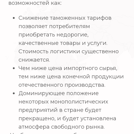
предприятий в стране будет
прекращено, и будет установлена
атмосфера свободного рынка.
Чтобы решить эту проблему, мы должны
разработать новый метод роста
посредством международной торговли,
связанный с эффективной
логистической системой.Наш отдел
работает над обучением людей,
способных конкурировать на мировом
рынке, объединяя знания в области
международной торговли и
современной транспортной логистики,
соединяющей сухие порты и морские
порты. Посредством обучения
различным дисциплинам, имеющим
отношение к международным сделкам,
в том числе иностранной валюте,
финансам, электронному бизнесу и
логистике, мы также надеемся
развивать ключевые компетенции для
национальных стратегий развития,
направленных на мировную экономику.