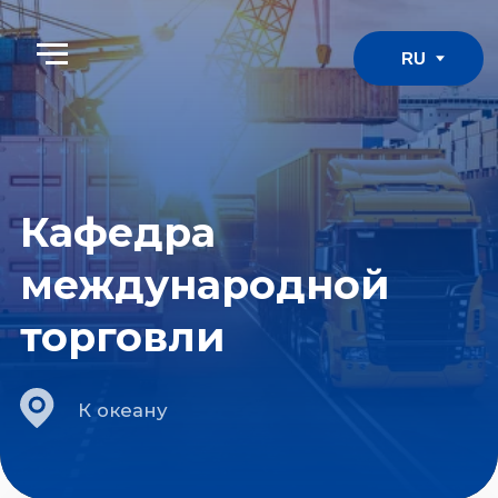
RU
Кафедра
международной
торговли
К океану
1. Образовательные
задачи кафедры
Значение Узбекистана как