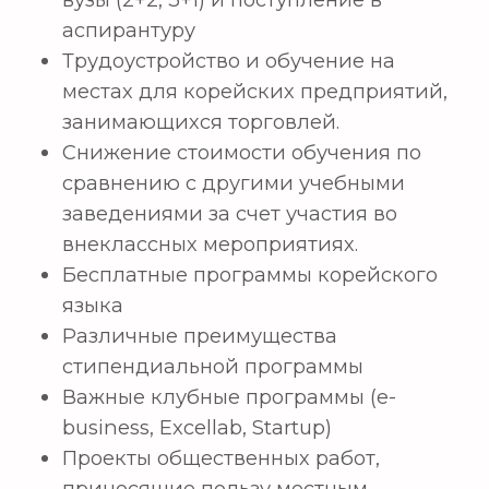
Телегам-бот поддержки
Форма обратной связи
+998
Отправить
ИП ООО “HWASHIN KOREA
ACADEMY” • ИНН 308449977
ОКЭД 85420 • МФО 00421 • р/сч
20214000805384283001