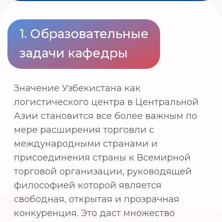
логистического центра в Центральной
Азии становится все более важным по
мере расширения торговли с
международными странами и
присоединения страны к Всемирной
торговой организации, руководящей
философией которой является
свободная, открытая и прозрачная
конкуренция. Это даст множество
возможностей как:
Снижение таможенных тарифов
позволяет потребителям
приобретать недорогие,
качественные товары и услуги.
Стоимость логистики существенно
снижается.
Чем ниже цена импортного сырья,
тем ниже цена конечной продукции
отечественного производства.
Доминирующее положение
некоторых монополистических