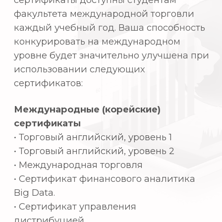
занимающихся торговлей.
Снижение стоимости обучения по
сравнению с другими учебными
заведениями за счет участия во
внеклассных мероприятиях.
Бесплатные программы корейского
языка
Различные преимущества
стипендиальной программы
Важные клубные программы (e-
business, Excellab, Startup)
Проекты общественных работ,
приносящие пользу местным
жителям
5. Основные сферы
занятости
Предприятия: Торговые компании,
крупные компании в сфере