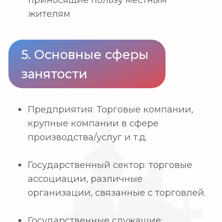
©
2023 ©hku.uz. Все права защищены
⚡
Разработано iCORP