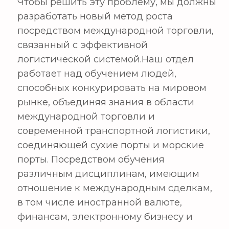
2. Введение в учебную
программу
Проведение разнообразных
увлекательных теоретических и
практических занятий в таких
областях, как торговля, логистика и
электронная коммерция, на основе
международной торговли и
практики.
Развитие инновационных талантов,
обеспечивающих мировую
конкурентоспособность в
международной логистике.
Воспитание творческих работников
с глубоким пониманием мировой
экономики и торговли, а также
способностью решать проблемы
посредством конвергентного