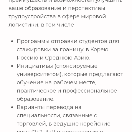
Контакты
Возникли вопросы?
Мы здесь, чтобы
помочь. Просто свяжитесь с нами, и мы
ответим на все, что вас интересует.
Мы ценим ваше обращение
и готовы
помочь Вам в любое время.
+998 (55) 518-75-75
+998 (95) 199-75-75
E-email:
info@hwashin.uz
Адрес:
Ташкентская область, город
Нурафшан, центр города Янгиабад мфй, ул.
Янгиабад 24 (Направление: район Делового
города, Нурафшан Бизнес Сити)