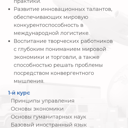
Таможенная практика
Международные финансовые рынки
Финансовый анализ
Выпускной экзамен
Производственная практика
3. Международные
и ведомственные
сертификаты
Следующие международные
(корейские) и ведомственные
сертификаты доступны студентам
факультета международной торговли
каждый учебный год. Ваша способность
конкурировать на международном
уровне будет значительно улучшена при
использовании следующих
сертификатов: