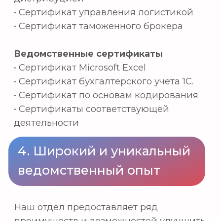
производства/услуг и т.д.
Государственный сектор: торговые
ассоциации, различные
организации, связанные с торговлей.
Государственные служащие:
Таможенная служба, Национальная
налоговая служба, различные
чиновники, связанные с торговлей.
Аспирантура и исследовательские
институты: прием в престижные
отечественные и международные
программы аспирантуры, а также в
национальные исследовательские
центры, специализирующиеся на
торговле и корпоративной
экономике.