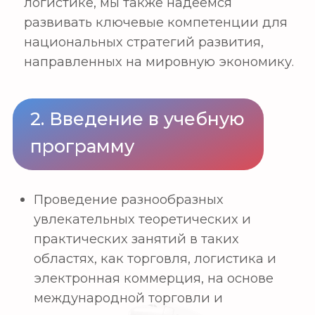
мышления.
1-й курс
Принципы управления
Основы экономики
Основы гуманитарных наук
Базовый иностранный язык
2-й курс
Принципы международной торговли
Принципы международной логистики
Основы программирования на Python
Основы гуманитарных наук
Средний иностранный язык
3-й курс
Торговый английский
Международный договор купли-
продажи
Международные торговые платежи
Продвинутые иностранные языки
4-й курс