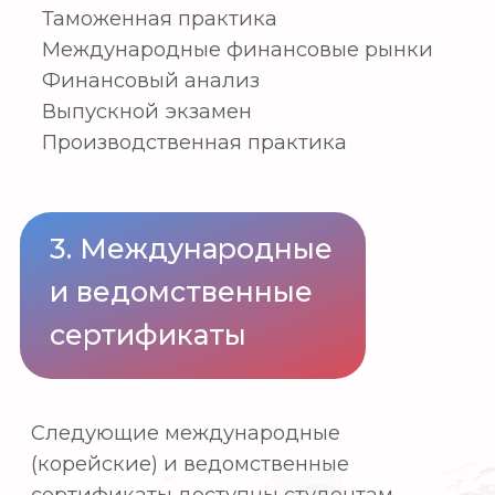
Наш отдел предоставляет ряд
преимуществ и возможностей улучшить
ваше образование и перспективы
трудоустройства в сфере мировой
логистики, в том числе
Программы отправки студентов для
стажировки за границу: в Корею,
Россию и Среднюю Азию.
Инициативы (спонсируемые
университетом), которые предлагают
обучение на рабочем месте,
практическое и профессиональное
образование.
Варианты перевода на
специальности, связанные с
торговлей, в ведущие корейские
вузы (2+2, 3+1) и поступление в
аспирантуру
Трудоустройство и обучение на
местах для корейских предприятий,