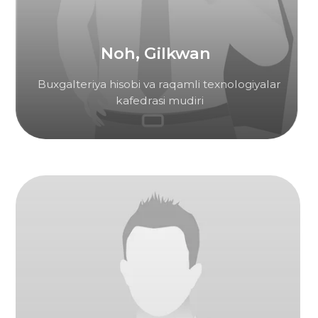
Telegram qo'llab-quvvatlash boti
Qayta aloqa shakli
+998
Yuborish
YT MChJ “HWASHIN KOREA ACADEMY” • STIR
308449977