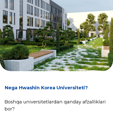
Qo’shma ta’lim dasturi.
Hanyang
universiteti, Gachon universiteti va
Hankyong milliy universiteti kabi Janubiy
Koreyaning yetakchi universitetlari bilan
hamkorlikdagi 2+2 va 3+1 qo’shma ta’lim
dasturlarida qatnashish orqali 4 yilda 2 ta
diplomga ega bo‘lish imkoniyati mavjud.
Koreys tili darslari.
Koreys tilini
universitetimizdagi eng malakali professor-
o'qituvchilar va bepul video
darsliklarimizdan o'rganish imkoniyati
taqdim etiladi. Toshkent shahridagi Koreya
Respublikasining taʼlim markazi (direktor
Peng, Ju-Man) bilan hamkorlikda Hwashin
Korea Universiteti qoshida 2 ta markaz yaʼni,
Nurafshon Koreya markazi va TOPIK Test
markazini tashkil etish orqali tez orada
barcha darajadagi koreys tilini
oʻrganuvchilar uchun bepul onlayn
darslarni taqdim etish rejalashtirilgan.