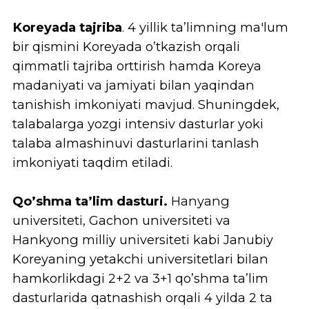
Koreyalik professorlar jamoasi.
O‘z
sohasida mukammal tajriba va yetuk ilmiy
salohiyatga ega yetakchi Koreyalik
professorlardan ta’lim olish imkoniyati.
Bizning professor-o'qituvchilarimiz sizning
ilmiy maqsad va orzularingizga
erishishingizga yordam berish uchun yuqori
sifatli ta’lim va o’z maslahat-tavsiyalarini
berib borishadi.
Turli ta’lim dasturlari.
Talabalar o’zlariga
qulay bo’lgan vaqtda va o’z ehtiyojlaridan
kelib chiqqan holda, ertalabki ta’lim,
tushdan keyingi ta’lim va sirtqi ta’lim
dasturlaridan birini tanlashlari mumkin.
Sirtqi taʼlim dasturlari bo’yicha
universitetimiz tomonidan Oʻzbekistonda ilk
yondashuv asosida koreyalik professorlar
tomonidan yozilgan video-kontentlar
taqdim etiladi. Nisbatan arzonroq o'quv
shartnoma to'lovlari asosida talabalar sirtqi
ta'lim shaklida ta’lim olish imkoniyatiga ega
bo’ladi.