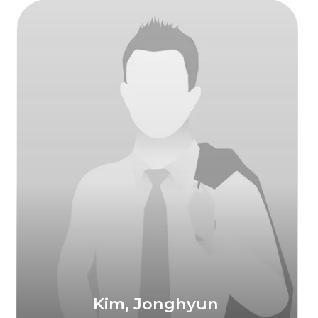
Murodova Nazira
Umumiy Ingliz tili ta’limi
bo’lim mudiri
Na, Sahmil