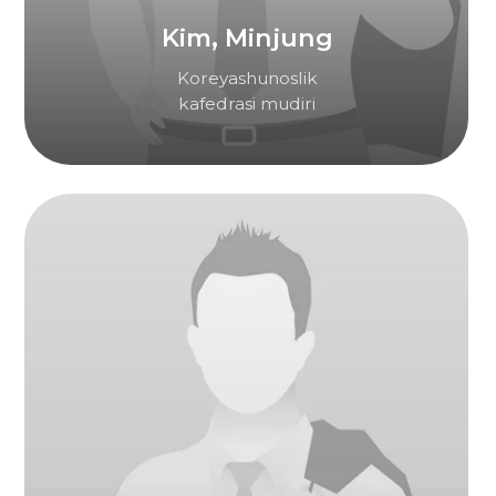
Kasimov Jamshidbek
Biznes boshqaruvi
kafedrasi mudiri