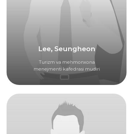
Noh, Gilkwan
Buхgalteriya hisobi va raqamli texnologiyalar
kafedrasi mudiri