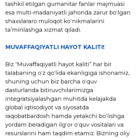
Kim, Jonghyun
Aqlli qishloq xo'jaligi
kafedrasi mudiri