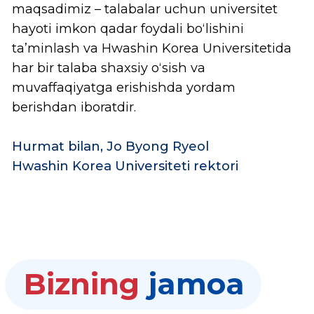
Kim, Sungsoo
Kompyuter fanlari va axborot
tizimlari kafedrasi mudiri