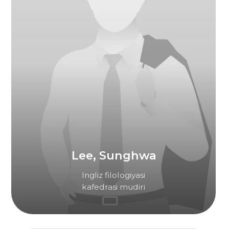
Park, Heegon
Gumanitar fanlar
fakulteti dekani