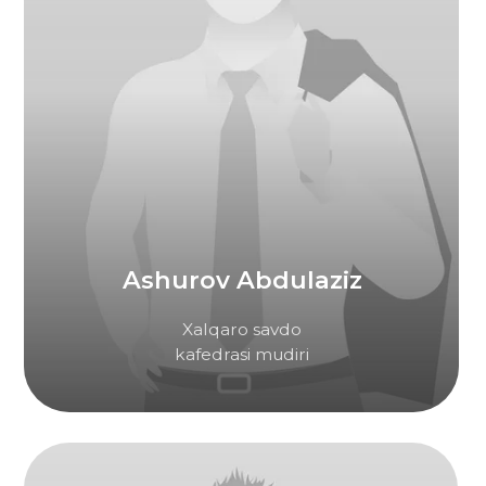
Toshmatov Mansurjon
Tilshunoslik (Ingliz tili)
bo'yicha magistr