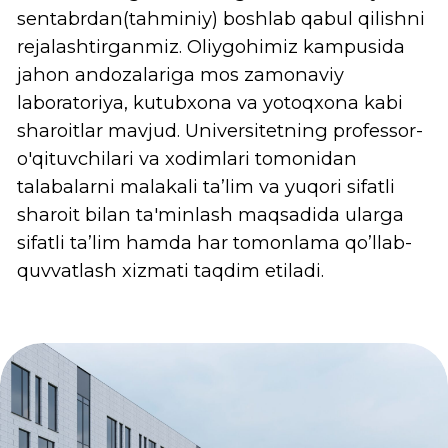
Nega Hwashin Korea Universiteti?
Boshqa universitetlardan qanday afzalliklari
bor?
Koreyada tajriba
. 4 yillik ta’limning ma'lum
bir qismini Koreyada o’tkazish orqali
qimmatli tajriba orttirish hamda Koreya
madaniyati va jamiyati bilan yaqindan
tanishish imkoniyati mavjud. Shuningdek,
talabalarga yozgi intensiv dasturlar yoki
talaba almashinuvi dasturlarini tanlash
imkoniyati taqdim etiladi.