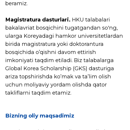
Yangi kelajak!
Hwashin Korea universiteti bilan
yangi marralar sari!!
Siz bosh qahramonsiz!!!
Hwashin Korea Universitetiga xush
kelibsiz!
HKU | Rektor so'zi
Bugungi kunda dunyo turli yoʻnalishlarda
faol taraqqiy etmoqda hamda bu jarayon fan
va texnologiyalarni takomillashtirish bilan
birga yuz bermoqda. Ma’lumki,
muvaffaqiyatga erishishda va zamonaviy
insonning oʻzini-oʻzi yanada
takomillashtirishda aynan sifatli ta’lim
birinchi oʻringa chiqadi.
Bir necha yillardan buyon dunyoda