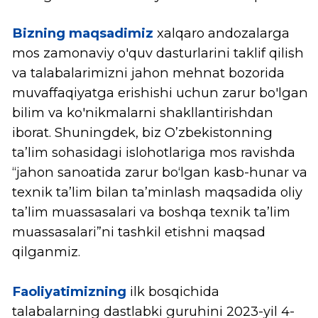
Faoliyatimizning
ilk bosqichida
talabalarning dastlabki guruhini 2023-yil 4-
sentabrdan(tahminiy) boshlab qabul qilishni
rejalashtirganmiz. Oliygohimiz kampusida
jahon andozalariga mos zamonaviy
laboratoriya, kutubxona va yotoqxona kabi
sharoitlar mavjud. Universitetning professor-
o'qituvchilari va xodimlari tomonidan
talabalarni malakali ta’lim va yuqori sifatli
sharoit bilan ta'minlash maqsadida ularga
sifatli ta’lim hamda har tomonlama qo’llab-
quvvatlash xizmati taqdim etiladi.