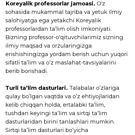
Bizning oliy maqsadimiz
HKU jamoasining eng oliy maqsadi - bu
mamlakatimiz va jahon taraqqiyotiga hissa
qo‘shadigan sifatli ta’lim berishdir. Biz Yangi
O’zbekistonda yetuk, barkamol, zamonaviy
hamda sog’lom fikrlay oladigan, vaqt qadrini
bilib, uni to’g’ri taqsimlay oladigan
yoshlarning yetishib chiqishida o’z
hissamizni qo’shishni oldimizga maqsad
qilganmiz.
Bizning Universitetimizda tahsil olib, uni
bitirib chiqqan talabalar nafaqat
O’zbekistonda, balki butun dunyoga
mashhur Abu Ali Ibn Sino, Abu Rayhon
Beruniy, Mirzo Ulug’beklar kabi yetuk
allomalar bo’lishlariga ishonamiz. Shunday
olimlarni dunyoga keltirgan yurtdan yanada
ko‘proq buyuk insonlar yetishib chiqishiga
ishonamiz. Zero, "MUVAFFAQIYATLI HAYOT