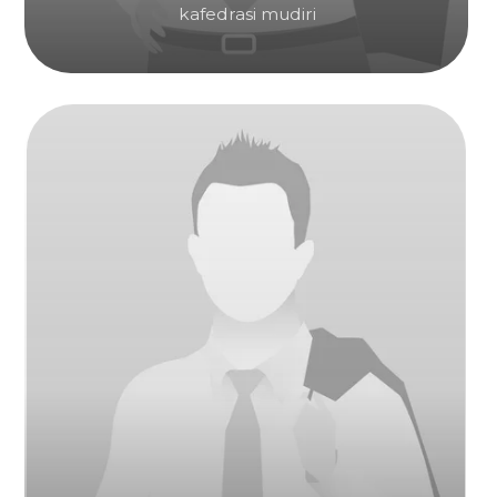
Biz bilan aloqa
Savollaringiz bormi? Biz yordam berish uchun
shu yerdamiz. Shunchaki biz bilan bog'laning va
biz sizni qiziqtirgan barcha savollaringizga javob
beramiz.
Biz sizning murojaatingizni qadrlaymiz va
istalgan vaqtda sizga yordam berishga
tayyormiz.
+998 (55) 518-75-75
+998 (95) 199-75-75
E-email:
info@hwashin.uz
Manzil: Toshkent viloyati, Nurafshon shahri,
shahar markazi Yangiobod MFY, Yangiobod
ko‘chasi 24-uy (Yo‘nalish: Delovoy shahar tumani,
"Nurafshon Business City")