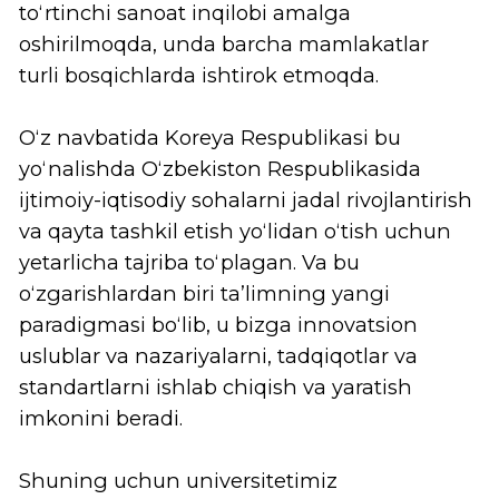
Lee, Seungheon
Turizm va mehmonхona
menejmenti kafedrasi mudiri