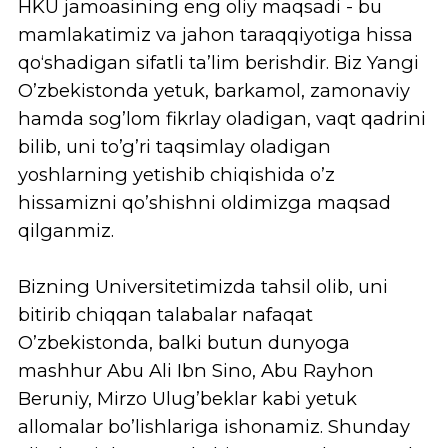
toʻrtinchi sanoat inqilobi amalga
oshirilmoqda, unda barcha mamlakatlar
turli bosqichlarda ishtirok etmoqda.
Oʻz navbatida Koreya Respublikasi bu
yoʻnalishda Oʻzbekiston Respublikasida
ijtimoiy-iqtisodiy sohalarni jadal rivojlantirish
va qayta tashkil etish yoʻlidan oʻtish uchun
yetarlicha tajriba toʻplagan. Va bu
oʻzgarishlardan biri ta’limning yangi
paradigmasi boʻlib, u bizga innovatsion
uslublar va nazariyalarni, tadqiqotlar va
standartlarni ishlab chiqish va yaratish
imkonini beradi.
Shuning uchun universitetimiz
konsepsiyasidagi kalit soʻz “Hwashin” (화신)
boʻlib, bu “Uygʻunlik & Innovatsiya”
ma’nolarini anglatadi. Koreya taʼlim
tizimining ilgʻor texnologiyalari va
yutuqlarini innovatsion yondashuv va ilmiy
xarakter gʻoyasi bilan uygʻunlashtirgan
holda universitetimiz taʼlimga yangicha