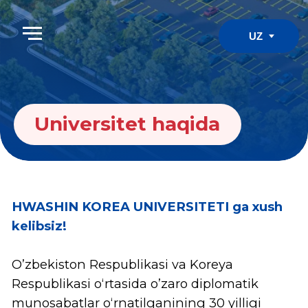
UZ
Universitet haqida
HWASHIN KOREA UNIVERSITETI ga xush
kelibsiz!
O’zbekiston Respublikasi va Koreya
Respublikasi o‘rtasida o’zaro diplomatik
munosabatlar o‘rnatilganining 30 yilligi
ushbu mamlakatlar o'rtasidagi “maxsus
strategik sheriklik” munosabatlarini yanada
yuqori bosqichga ko‘tardi deb aytish
mumkin. (1992-yil 29-yanvar). O‘zbekiston
Respublikasi Prezidenti Shavkat
Mirziyoyevning Koreya Respublikasiga davlat