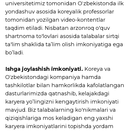
KALITI" o’z qo'lingizda!
REKTOR
SOʻZI
Jo, Byoung-Ryeol