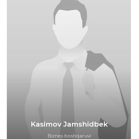
Istayeva Saltanat
Tilshunoslik bo'yicha magistr (tadqiqotchi-pedagog)