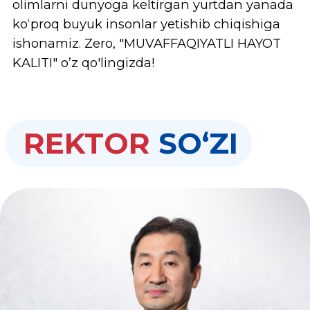
yondashuvni taklif etadi, bu esa, shubhasiz,
Oʻzbekiston taraqqiyoti uchun ulkan hissa
qoʻshadi.
Hwashin Korea Universiteti talabalari
nafaqat yuqori darajadagi ta’lim, balki
jamiyatda xalqaro professional boʻlish
imkonini beradigan shaxsiy rivojlanishdek
noyob tajribaga ega boʻladilar. Oliygohda
tashkil etilgan gumanitar fanlar majmuasi
esa multi-madaniyatli jahonda zarur boʻlgan
shaxslararo muloqot koʻnikmalarini
ta’minlashga xizmat qiladi.
MUVAFFAQIYATLI HAYOT KALITI!
Biz “Muvaffaqiyatli hayot kaliti” har bir
talabaning oʻz qoʻlida ekanligiga ishonamiz,
shuning uchun biz barcha oʻquv
dasturlarida bitiruvchilarimizga
integratsiyalashgan muhitda kelajakda
global iqtisodiyot va siyosatda