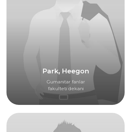
IFUT 85420 • MFO 00421 • h/r
20214000805384283001
© 2023 hku.uz. Barcha huquqlar himoyalangan.
⚡
iCORP tomonidan ishlab chiqilgan