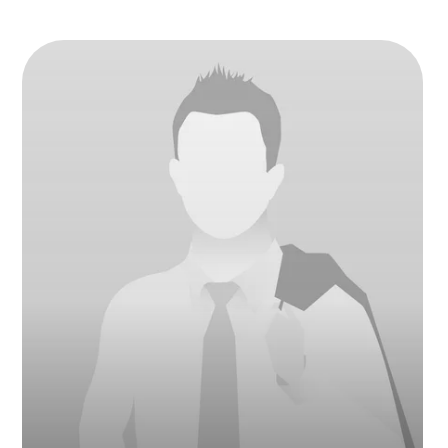
Ashurov Abdulaziz
Xalqaro savdo
kafedrasi mudiri