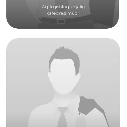
Umumiy Koreys tili ta’limi
bo’lim mudiri
Rotanov Aleksey
Rus tili va adabiyoti
kafedrasi mudiri