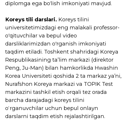
Ishga joylashish imkoniyati.
Koreya va
O‘zbekistondagi kompaniya hamda
tashkilotlar bilan hamkorlikda kafolatlangan
dasturlarimizda qatnashib, kelajakdagi
karyera yo’lingizni kengaytirish imkoniyati
mavjud. Biz talabalarning ko'nikmalari va
qiziqishlariga mos keladigan eng yaxshi
karyera imkoniyatlarini topishda yordam
beramiz.
Magistratura dasturlari.
HKU talabalari
bakalavriat bosqichini tugatgandan so'ng,
ularga Koreyadagi hamkor universitetlardan
birida magistratura yoki doktorantura
bosqichida o’qishni davom ettirish
imkoniyati taqdim etiladi. Biz talabalarga
Global Korea Scholarship (GKS) dasturiga
ariza topshirishda ko’mak va ta’lim olish
uchun moliyaviy yordam olishda qator
takliflarni taqdim etamiz.