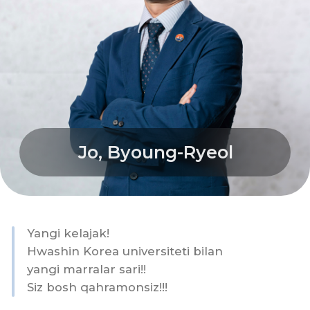
raqobatbardosh hamda yetakchi boʻlishga
yordam beradigan ilgʻor oʻquv vositalari va
resurslarini ham taqdim etamiz. Bizning oliy
maqsadimiz – talabalar uchun universitet
hayoti imkon qadar foydali boʻlishini
ta’minlash va Hwashin Korea Universitetida
har bir talaba shaxsiy oʻsish va
muvaffaqiyatga erishishda yordam
berishdan iboratdir.
Hurmat bilan, Jo Byong Ryeol
Hwashin Korea Universiteti rektori
Bizning
jamoa