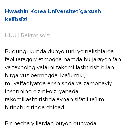
Kim, Minjung
Koreyashunoslik
kafedrasi mudiri