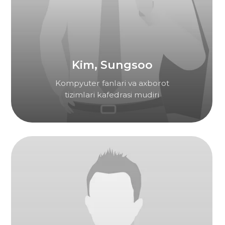
Rustamova Nargiza
Tilshunoslik (Ingliz tili)
bo'yicha magistr