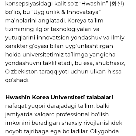
Lee, Sunghwa
Ingliz filologiyasi
kafedrasi mudiri