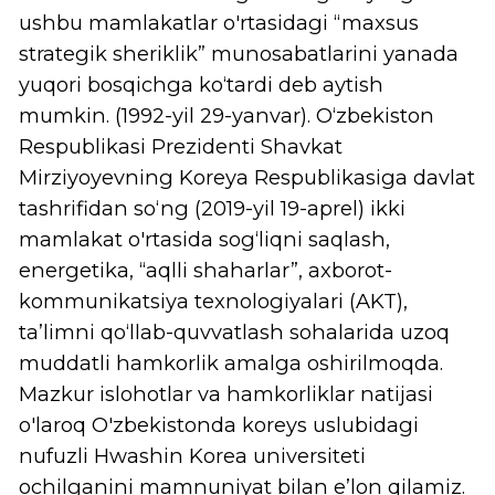
tashrifidan so‘ng (2019-yil 19-aprel) ikki
mamlakat o'rtasida sog‘liqni saqlash,
energetika, “aqlli shaharlar”, axborot-
kommunikatsiya texnologiyalari (AKT),
ta’limni qo‘llab-quvvatlash sohalarida uzoq
muddatli hamkorlik amalga oshirilmoqda.
Mazkur islohotlar va hamkorliklar natijasi
o'laroq O'zbekistonda koreys uslubidagi
nufuzli Hwashin Korea universiteti
ochilganini mamnuniyat bilan e’lon qilamiz.
Bizning maqsadimiz
xalqaro andozalarga
mos zamonaviy o'quv dasturlarini taklif qilish
va talabalarimizni jahon mehnat bozorida
muvaffaqiyatga erishishi uchun zarur bo'lgan
bilim va ko'nikmalarni shakllantirishdan
iborat. Shuningdek, biz O’zbekistonning
ta’lim sohasidagi islohotlariga mos ravishda
“jahon sanoatida zarur bo‘lgan kasb-hunar va
texnik ta’lim bilan ta’minlash maqsadida oliy
ta’lim muassasalari va boshqa texnik ta’lim
muassasalari”ni tashkil etishni maqsad
qilganmiz.