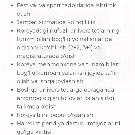
Biz bilan aloqa
Savollaringiz bormi? Biz yordam berish uchun
shu yerdamiz. Shunchaki biz bilan bog'laning va
biz sizni qiziqtirgan barcha savollaringizga javob
beramiz.
Biz sizning murojaatingizni qadrlaymiz va
istalgan vaqtda sizga yordam berishga
tayyormiz.
+998 (55) 518-75-75
+998 (95) 199-75-75
E-email:
info@hwashin.uz
Manzil: Toshkent viloyati, Nurafshon shahri,
shahar markazi Yangiobod MFY, Yangiobod
ko‘chasi 24-uy (Yo‘nalish: Delovoy shahar tumani,
"Nurafshon Business City")