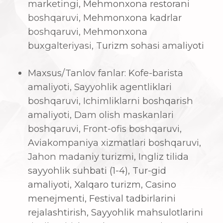
Umumiy/Majburiy fanlar: Ingliz tili (1-8),
Koreya madaniyatiga sayohat,
Rejalashtirish, MOS Core work,
Kundalik hayotda AI, Kundalik hayotda
iqtisod
Umumiy/Tanlov fanlar: Koreys tili(1-8)
yoki Rus tili (1-8), Global etika yoki
Kreativ fikrlash
3. Kafedraning o’ziga xos
xususiyatlari
Siz bizning kafedrada o'qish va
martabangizni boyitadigan turli xil
tajribalardan bahramand bo'lasiz.
Ulardan ba'zilari quyidagilar:
Toshkentdagi 5 yulduzli