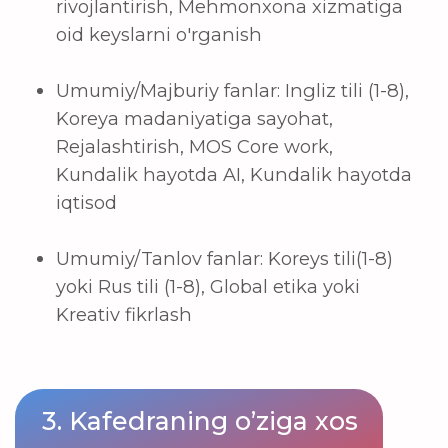
mehmonxonalar bo'ylab sayohat
dasturi
Mahalliy va xorijiy turizm resurslarini
o'rganish va bitiruv sayohat
dasturlarini amalga oshirish
Barista va barmenlar kabi xizmatlar
bo'yicha trening
Festival va sport tadbirlarida ishtirok
etish
Jamoat xizmatida ko'ngillilik
Koreyadagi nufuzli universitetlarning
turizm bilan bog'liq yo'nalishlariga
o'qishni ko'chirish (2+2, 3+1) va
magistraturada o'qish
Koreya mehmonxona va turizm bilan
bog'liq kompaniyalari ish joyida ta'lim
olish va ishga joylashish
Boshqa universitetlarga qaraganda
arzonroq o'qish to'lovlari bilan sirtqi
ta'limda o'qish
Koreys tilini bepul o'rganish
Har xil stipendiya dasturi imtiyozlarini
qo'lga kiritish