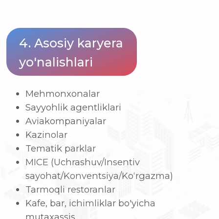
Telegram qo'llab-quvvatlash boti
Qayta aloqa shakli
+998
Yuborish
YT MChJ “HWASHIN KOREA ACADEMY” • STIR
308449977
IFUT 85420 • MFO 00421 • h/r