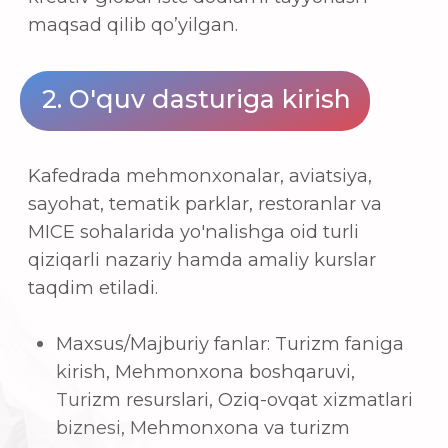
kirish, Mehmonxona boshqaruvi,
Turizm resurslari, Oziq-ovqat xizmatlari
biznesi, Mehmonxona va turizm
marketingi, Mehmonxona restorani
boshqaruvi, Mehmonxona kadrlar
boshqaruvi, Mehmonxona
buxgalteriyasi, Turizm sohasi amaliyoti
Maxsus/Tanlov fanlar: Kofe-barista
amaliyoti, Sayyohlik agentliklari
boshqaruvi, Ichimliklarni boshqarish
amaliyoti, Dam olish maskanlari
boshqaruvi, Front-ofis boshqaruvi,
Aviakompaniya xizmatlari boshqaruvi,
Jahon madaniy turizmi, Ingliz tilida
sayyohlik suhbati (1-4), Tur-gid
amaliyoti, Xalqaro turizm, Casino
menejmenti, Festival tadbirlarini
rejalashtirish, Sayyohlik mahsulotlarini
rivojlantirish, Mehmonxona xizmatiga
oid keyslarni o'rganish