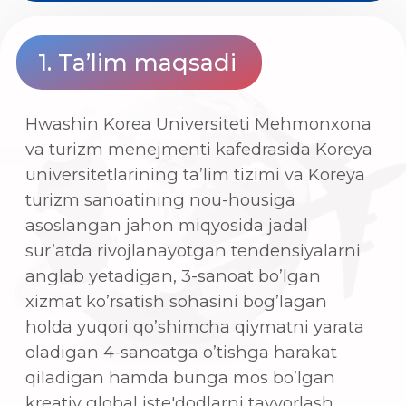
universitetlarining ta’lim tizimi va Koreya
turizm sanoatining nou-housiga
asoslangan jahon miqyosida jadal
sur’atda rivojlanayotgan tendensiyalarni
anglab yetadigan, 3-sanoat bo’lgan
xizmat ko’rsatish sohasini bog’lagan
holda yuqori qo’shimcha qiymatni yarata
oladigan 4-sanoatga o’tishga harakat
qiladigan hamda bunga mos bo’lgan
kreativ global iste'dodlarni tayyorlash
maqsad qilib qo’yilgan.
2. O'quv dasturiga kirish
Kafedrada mehmonxonalar, aviatsiya,
sayohat, tematik parklar, restoranlar va
MICE sohalarida yo'nalishga oid turli
qiziqarli nazariy hamda amaliy kurslar
taqdim etiladi.
Maxsus/Majburiy fanlar: Turizm faniga