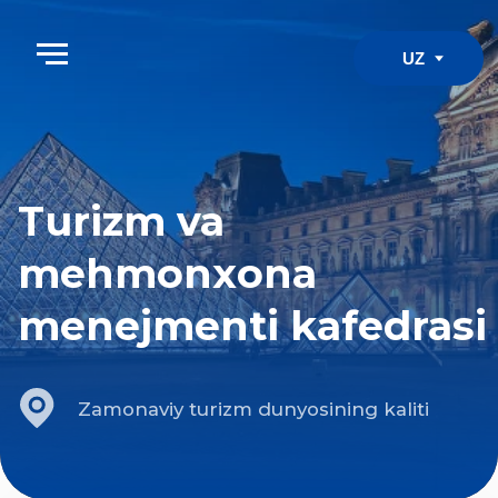
UZ
Turizm va
mehmonхona
menejmenti kafedrasi
Zamonaviy turizm dunyosining kaliti
1. Ta’lim maqsadi
Hwashin Korea Universiteti Mehmonxona
va turizm menejmenti kafedrasida Koreya