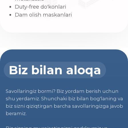
20214000805384283001
© 2023 hku.uz. Barcha huquqlar himoyalangan.
⚡
iCORP tomonidan ishlab chiqilgan