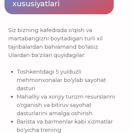
4. Asosiy karyera
yo'nalishlari
Mehmonxonalar
Sayyohlik agentliklari
Aviakompaniyalar
Kazinolar
Tematik parklar
MICE (Uchrashuv/Insentiv
sayohat/Konventsiya/Ko‘rgazma)
Tarmoqli restoranlar
Kafe, bar, ichimliklar bo'yicha
mutaxassis
Duty-free do'konlari
Dam olish maskanlari